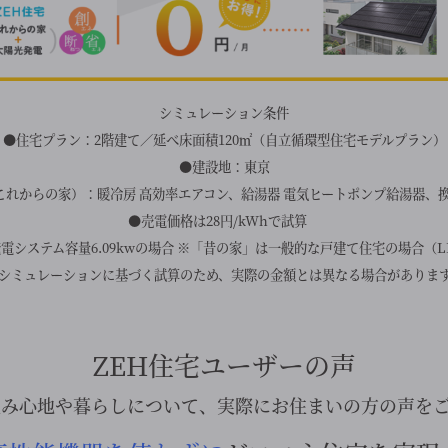
シミュレーション条件
●住宅プラン：2階建て／延べ床面積120㎡（自立循環型住宅モデルプラン）
●建設地：東京
れからの家）：暖冷房 高効率エアコン、給湯器 電気ヒートポンプ給湯器、換
●売電価格は28円/kWhで試算
電システム容量6.09kwの場合 ※「昔の家」は一般的な戸建て住宅の場合（LI
シミュレーションに基づく試算のため、実際の金額とは異なる場合がありま
ZEH住宅ユーザーの声
住み心地や暮らしについて、実際にお住まいの方の声を