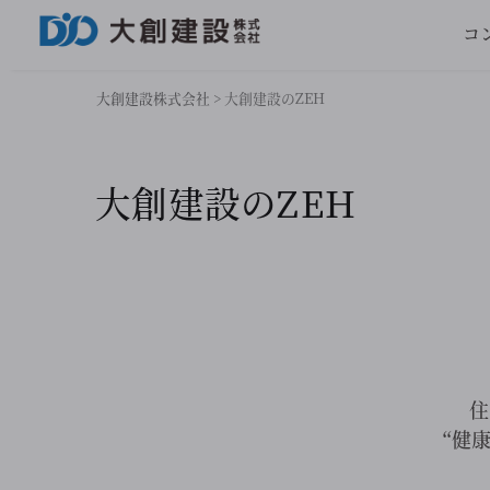
コ
大創建設株式会社
>
大創建設のZEH
大創建設のZEH
住
“健