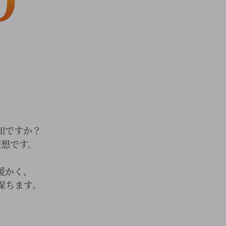
知ですか？
理想です。
暖かく、
保ちます。
。