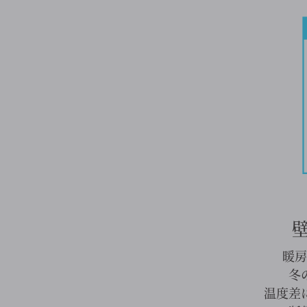
暖房
冬
温度差