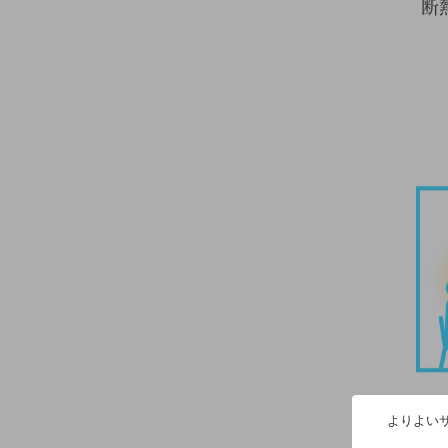
断
よりよいサ