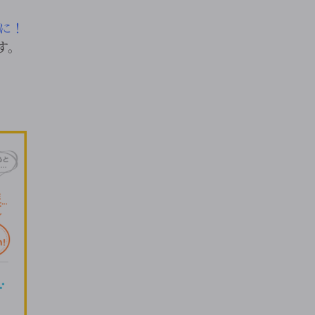
に！
す。