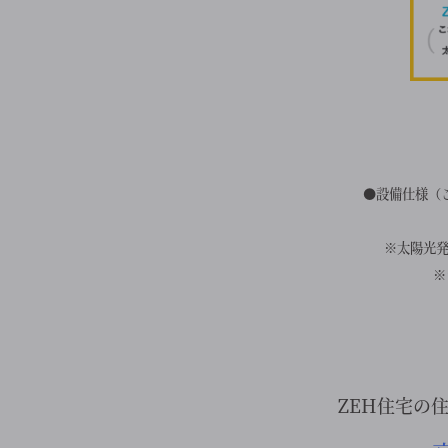
●設備仕様（こ
※太陽光発
※
ZEH住宅の