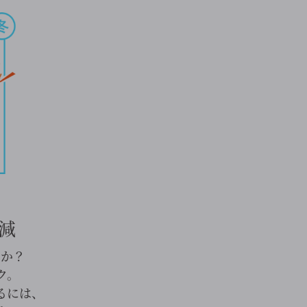
減
んか？
ク。
るには、