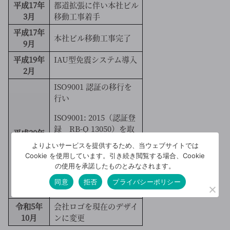
平成17年
都道拡張に伴い本社ビル
3月
移動工事着手
平成17年
本社ビル移動工事完了
9月
平成19年
IAU型免震システム導入
2月
ISO9001 認証の移行を
行い
ISO9001: 2015（認証登
録 RB-Q 13050）を取
平成30年
得いたしました
2月
よりよいサービスを提供するため、当ウェブサイトでは
Cookie を使用しています。引き続き閲覧する場合、Cookie
※認証範囲 建築物の設計、
の使用を承諾したものとみなされます。
工事監理及び施工並びに土
同意
拒否
プライバシーポリシー
木構造物の施工
令和5年
会社ロゴを現在のデザイ
10月
ンに変更