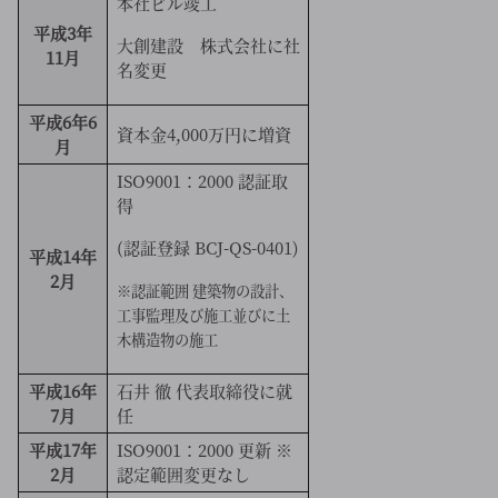
本社ビル竣工
平成3年
大創建設 株式会社に社
11月
名変更
平成6年6
資本金4,000万円に増資
月
ISO9001：2000 認証取
得
(認証登録 BCJ-QS-0401)
平成14年
2月
※認証範囲 建築物の設計、
工事監理及び施工並びに土
木構造物の施工
平成16年
石井 徹 代表取締役に就
7月
任
平成17年
ISO9001：2000 更新 ※
2月
認定範囲変更なし