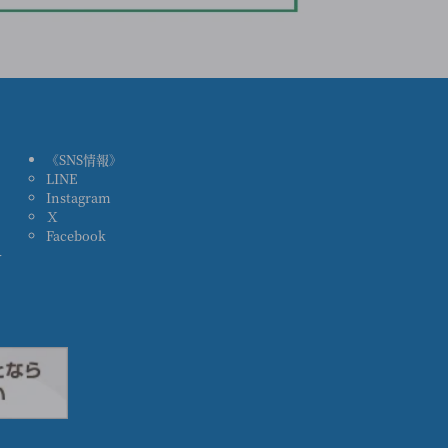
《SNS情報》
LINE
ス
Instagram
Ｘ
Facebook
ー