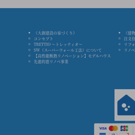
《大創建設の家づくり》
《建
コンセプト
注文
TRETTIO ～トレッティオ～
リフ
SW（スーパーウォール工法）について
リノ
【高性能断熱リノベーション】モデルハウス
先進的窓リノベ事業