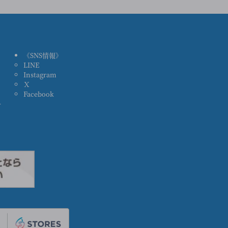
《SNS情報》
LINE
ス
Instagram
Ｘ
Facebook
ー