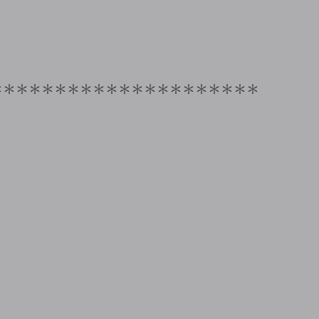
＊＊＊＊＊＊＊＊＊＊＊＊＊＊＊＊＊＊＊＊＊
！