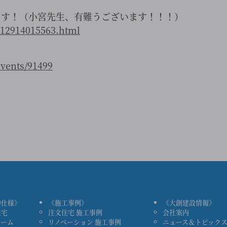
ます！（小宮先生、有難うございます！！！）
y-12914015563.html
events/91499
物仕様》
《施工事例》
《大創建設情報》
住宅
注文住宅 施工事例
会社案内
ォーム
リノベーション 施工事例
ニュース＆トピック