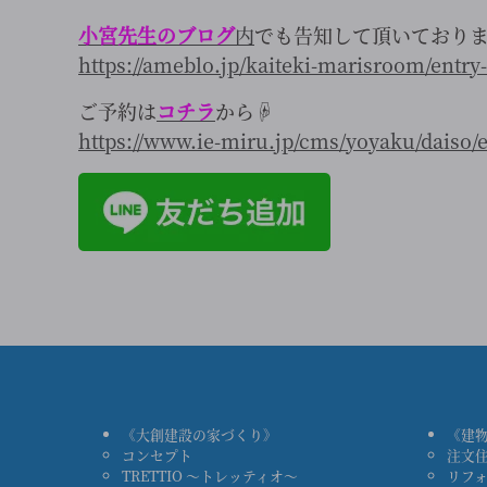
小宮先生のブログ
内
でも告知して頂いており
https://ameblo.jp/kaiteki-marisroom/entr
ご予約は
コチラ
から☟
https://www.ie-miru.jp/cms/yoyaku/daiso/
《大創建設の家づくり》
《建
コンセプト
注文
TRETTIO ～トレッティオ～
リフ