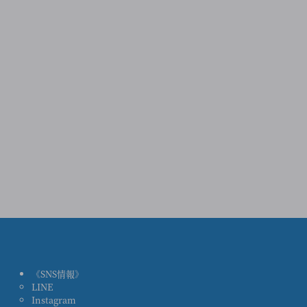
《SNS情報》
LINE
ス
Instagram