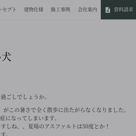
ンセプト
建物仕様
施工事例
会社案内
資料請求
い犬
お過ごしでしょうか。
）がこの暑さで全く散歩に出たがらなくなりました。
中症になってしまいます。
すしね、、夏場のアスファルトは50度とか！
ます。