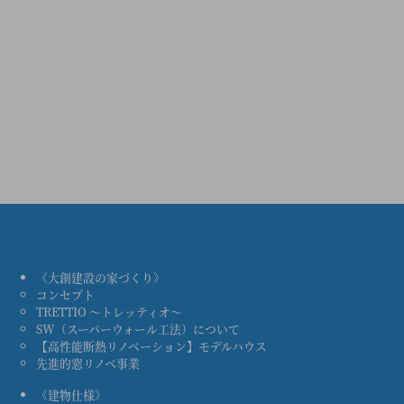
《大創建設の家づくり》
コンセプト
TRETTIO ～トレッティオ～
SW（スーパーウォール工法）について
【高性能断熱リノベーション】モデルハウス
先進的窓リノベ事業
《建物仕様》