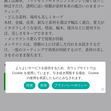
施工は簡単。フックモップやメラニンスポンジで薄く塗って
伸ばすだけ。透明に近い塗膜が素材本来の風合いのままコー
ティング。
・どんな素材、場所も美しくキープ
木材、金属、皮革、紙など素材を選ばず幅広く適合。愛犬が
イタズラしそうな家具、壁面、幅木、建具などに使用すれ
ば、美しさをキープできます。
・メンテナンス要らずで効果が持続
メンテナンスは、塗膜の上に付着した汚れを水拭きするだ
け。一度のコーティングで効果が持続するので、素材の美し
さをそのまま保ちます。
★LINEでのお問い合わせも受付中です！
よりよいサービスを提供するため、当ウェブサイトでは
Cookie を使用しています。引き続き閲覧する場合、Cookie
の使用を承諾したものとみなされます。
同意
拒否
プライバシーポリシー