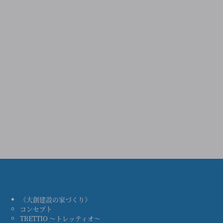
《大創建設の家づくり》
コンセプト
TRETTIO ～トレッティオ～