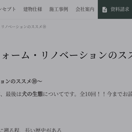
ンセプト
建物仕様
施工事例
会社案内
資料請求
・リノベーションのススメ⑩
フォーム・リノベーションのス
ョンのススメ⑩～
が、最後は
犬の生態
についてです。全10回！！今までお
に遡る程、長い歴史がある