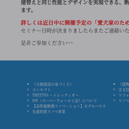
建替えと同じ性能とデザインを実現できる、
ます。
詳しくは近日中に開催予定の「愛犬家のた
セミナー日時が決まりましたらまたご連絡い
是非ご参加ください^^
《大創建設の家づくり》
《建
コンセプト
注文
TRETTIO ～トレッティオ～
リフ
SW（スーパーウォール工法）について
リノ
【高性能断熱リノベーション】モデルハウス
先進的窓リノベ事業