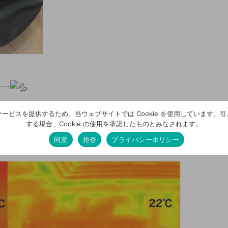
顔…
￣￣￣￣￣￣￣￣￣￣￣￣￣￣￣￣￣￣￣￣￣￣￣￣￣
ービスを提供するため、当ウェブサイトでは Cookie を使用しています。
する場合、Cookie の使用を承諾したものとみなされます。
るために、最も大切なことは、住宅の基本性能を高める
同意
拒否
プライバシーポリシー
にくくなり、少ないエネルギーで上下温度差の少ない、