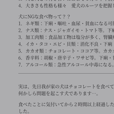
4．大きさも性格も様々 愛犬のルーツを把握
犬にNGな食べ物って？？
1．ネギ類：下痢・嘔吐・血尿・貧血になる可
2．ナス類：ナス・ジャガイモ・トマト等。下
3．加工肉類：食品加工物は塩分が多く、腎臓
4．イカ・タコ・エビ・貝類：消化不良・下痢
5．カカオ類：チョコレート・ココア等。カカ
6．香辛料：胡椒・唐辛子・ワサビ等。下痢・
7．アルコール類：急性アルコール中毒になる
￣￣￣￣￣￣￣￣￣￣￣￣￣￣￣￣￣￣￣￣
実は、先日我が家の犬はチョコレートを食べ
何かしら問題を起こす犬であります…。
食べたことに気付いてから２時間以上経過し
した。