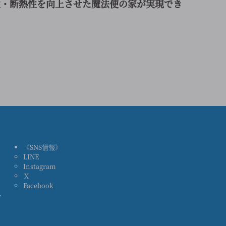
性・断熱性を向上させた魔法便の家が実現でき
《SNS情報》
LINE
ス
Instagram
Ｘ
Facebook
ー