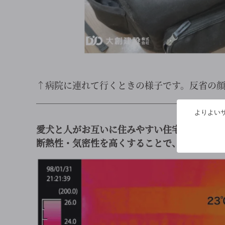
↑病院に連れて行くときの様子です。反省の
￣￣￣￣￣￣￣￣￣￣￣￣￣￣￣￣￣￣￣￣
よりよいサ
愛犬と人がお互いに住みやすい住宅を実現す
断熱性・気密性を高くすることで、熱が逃げ